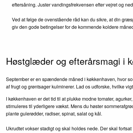
eftersåning. Juster vandingsfrekvensen efter vejret og 
Ved at følge de ovenstående råd kan du sikre, at din gr
giv den gode betingelser for de kommende koldere måned
Høstglæder og efterårsmagi i 
September er en spændende måned i køkkenhaven, hvor sommer
af frugt og grøntsager kulminerer. Lad os udforske, hvilke vi
I køkkenhaven er det tid til at plukke modne tomater, agurk
stimuleres til yderligere vækst. Mens du høster sommerafgrøder
plante gulerødder, radiser, spinat, salat og kål.
Ukrudtet vokser stadigt og skal holdes nede. Der skal fortsa