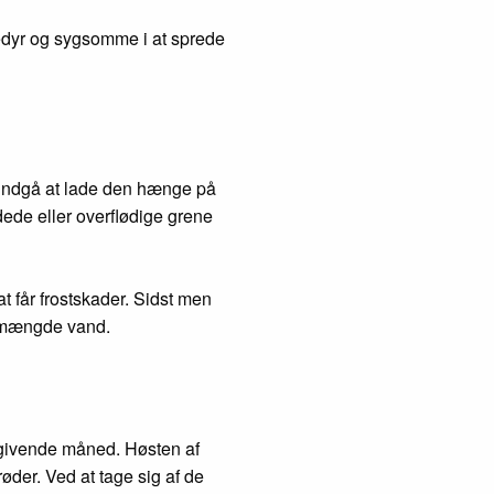
dedyr og sygsomme i at sprede
og undgå at lade den hænge på
dede eller overflødige grene
 får frostskader. Sidst men
god mængde vand.
 givende måned. Høsten af
øder. Ved at tage sig af de