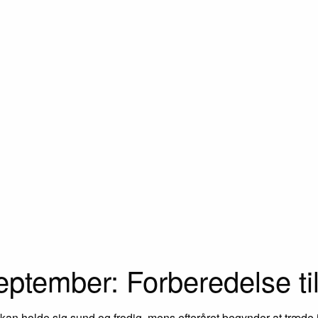
ptember: Forberedelse til
an holde sig sund og frodig, mens efteråret begynder at træde 