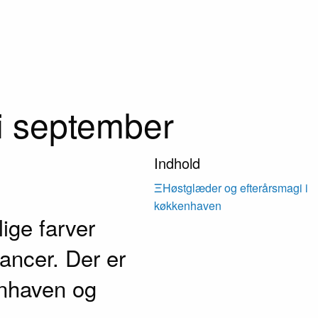
 i september
Indhold
Ξ
Høstglæder og efterårsmagi i
køkkenhaven
ige farver
uancer. Der er
enhaven og