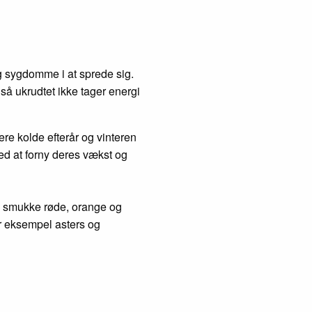
g sygdomme i at sprede sig.
å ukrudtet ikke tager energi
re kolde efterår og vinteren
ed at forny deres vækst og
få smukke røde, orange og
or eksempel asters og