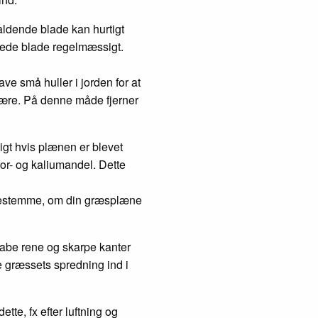
aldende blade kan hurtigt
lmede blade regelmæssigt.
e små huller i jorden for at
skære. På denne måde fjerner
igt hvis plænen er blevet
or- og kaliumandel. Dette
 bestemme, om din græsplæne
skabe rene og skarpe kanter
 græssets spredning ind i
te, fx efter luftning og