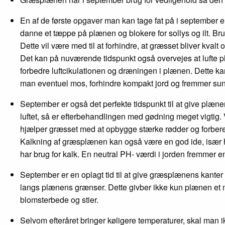
En af de første opgaver man kan tage fat på i september e
danne et tæppe på plænen og blokere for sollys og ilt. Bru
Dette vil være med til at forhindre, at græsset bliver kvalt
Det kan på nuværende tidspunkt også overvejes at lufte pl
forbedre luftcikulationen og dræningen i plænen. Dette ka
man eventuel mos, forhindre kompakt jord og fremmer su
September er også det perfekte tidspunkt til at give plæn
luftet, så er efterbehandlingen med gødning meget vigtig
hjælper græsset med at opbygge stærke rødder og forbe
Kalkning af græsplænen kan også være en god ide, især 
har brug for kalk. En neutral PH- værdi i jorden fremmer
September er en oplagt tid til at give græsplænens kanter 
langs plænens grænser. Dette givber ikke kun plænen et 
blomsterbede og stier.
Selvom efteråret bringer køligere temperaturer, skal man i