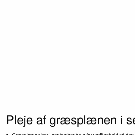
Pleje af græsplænen i se
Græsplænen har i september brug for vedligehold så den k