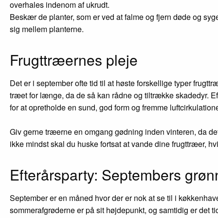
overhales indenom af ukrudt.
Beskær de planter, som er ved at falme og fjern døde og syg
sig mellem planterne.
Frugttræernes pleje
Det er i september ofte tid til at høste forskellige typer fr
træet for længe, da de så kan rådne og tiltrække skadedyr. Eft
for at opretholde en sund, god form og fremme luftcirkulati
Giv gerne træerne en omgang gødning inden vinteren, da dett
ikke mindst skal du huske fortsat at vande dine frugttræer, hv
Efterårsparty: Septembers grøn
September er en måned hvor der er nok at se til i køkkenha
sommerafgrøderne er på sit højdepunkt, og samtidig er det tid 