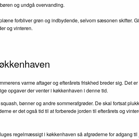
nedbøren og undgå overvanding.
æsplæne forbliver grøn og indbydende, selvom sæsonen skifter.
er og vinteren.
køkkenhaven
ens varme aftager og efterårets friskhed breder sig. Det er 
gtige opgaver der venter i køkkenhaven i denne tid.
er, squash, bønner og andre sommerafgrøder. De skal fortsat plu
ne er det også tid til at forberede jorden til efterårets og vinte
t luges regelmæssigt i køkkenhaven så afgrøderne for adgang til