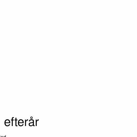
 efterår
ind.