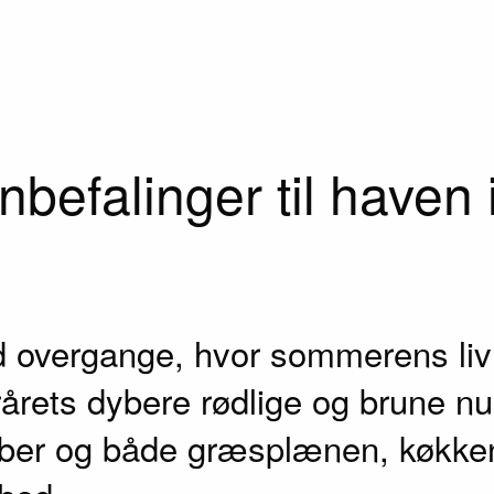
befalinger til haven
overgange, hvor sommerens livl
erårets dybere rødlige og brune n
ember og både græsplænen, køkk