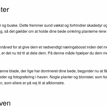
ter
r og buske. Dette fremmer sund vækst og forhindrer skadedyr o
, så det gælder om at holde dine bede omkring planterne rene s
ne måned for at give dem et nødvendigt næringsboost inden det me
, er det nu tid til at dele dem. På denne måde hjælper du dem m
rønne blade, der lige har domineret dine bede, begynder nu at 
leder og fotografering i haven. Nogle planter og blomster, som f
n, som ellers er på vej til at afblomstre.
aven