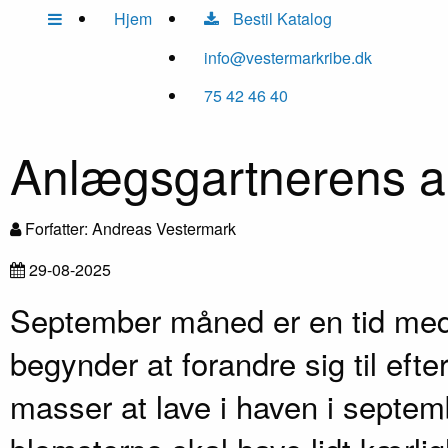
Hjem
Bestil Katalog
info@vestermarkribe.dk
75 42 46 40
Anlægsgartnerens an
Forfatter: Andreas Vestermark
29-08-2025
September måned er en tid med 
begynder at forandre sig til eft
masser at lave i haven i sept