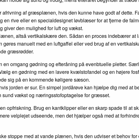
r afrivning af græsplænen, hvis den kunne have godt af dette. F
g en rive eller en specialdesignet løvblæser for at fjerne de fa
 og giver den mulighed for luft og vækst.
ænen, altså vertikalskære den. Sådan en proces indebærer at lav
n gøres manuelt med en luftgaffel eller ved brug af en vertikal
nde græsrødder.
en en omgang gødning og efteråning på evenbtuelle pletter. Særl
. Vælg en gødning med en lavere kvælstofandel og en højere fosf
rede sig på en kommende køligere sæson.
hvis jorden er sur. En simpel jordårøve kan hjælpe dig med at
 en sund vækst og næringsstofoptagelse for græsset.
en opfriskning. Brug en kantklipper eller en skarp spade til at 
mere velplejet udseende, men det hjælper også med at forhindre
kke stoppe med at vande plænen, hvis den udviser et behov for det