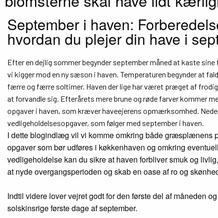
blomsterne skal have lidt kærli
September i haven: Forberedelse 
hvordan du plejer din have i se
Efter en dejlig sommer begynder september måned at kaste sine 
vi kigger mod en ny sæson i haven. Temperaturen begynder at fald
færre og færre soltimer. Haven der lige har været præget af frodi
at forvandle sig. Efterårets mere brune og røde farver kommer me
opgaver i haven, som kræver haveejerens opmærksomhed. Nedenfo
vedligeholdelsesopgaver, som følger med september i haven.
I dette blogindlæg vil vi komme omkring både græsplænens p
opgaver som bør udføres i køkkenhaven og omkring eventuelle
vedligeholdelse kan du sikre at haven forbliver smuk og livlig,
at nyde overgangsperioden og skab en oase af ro og skønhed m
Indtil videre lover vejret godt for den første del af måneden og 
solskinsrige første dage af september.