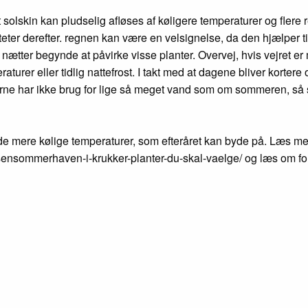
lskin kan pludselig afløses af køligere temperaturer og flere re
er derefter. regnen kan være en velsignelse, da den hjælper til
tter begynde at påvirke visse planter. Overvej, hvis vejret er 
turer eller tidlig nattefrost. I takt med at dagene bliver kortere 
rne har ikke brug for lige så meget vand som om sommeren, så sø
de mere kølige temperaturer, som efteråret kan byde på. Læs mere
sensommerhaven-i-krukker-planter-du-skal-vaelge/ og læs om for