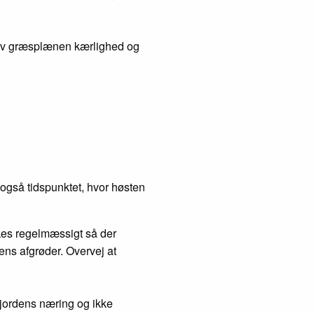
 Giv græsplænen kærlighed og
også tidspunktet, hvor høsten
kkes regelmæssigt så der
rens afgrøder. Overvej at
 jordens næring og ikke