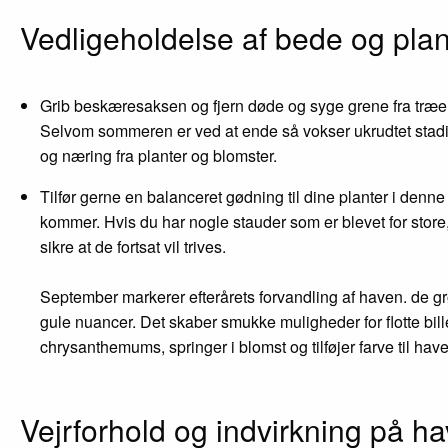
Vedligeholdelse af bede og plan
Grib beskæresaksen og fjern døde og syge grene fra træe
Selvom sommeren er ved at ende så vokser ukrudtet stadig
og næring fra planter og blomster.
Tilfør gerne en balanceret gødning til dine planter i den
kommer. Hvis du har nogle stauder som er blevet for store
sikre at de fortsat vil trives.
September markerer efterårets forvandling af haven. de g
gule nuancer. Det skaber smukke muligheder for flotte bil
chrysanthemums, springer i blomst og tilføjer farve til have
Vejrforhold og indvirkning på h