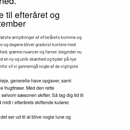
ghed.
til efteråret og
ptember
første antydninger af efterårets komme og
e og dagene bliver gradvist kortere med
ghed, grønne nuancer og farver, begynder nu
d en ny og unik skønhed og byder på nye
r vil vi gennemgå nogle af de vigtigste
leje, generelle have opgaver, samt
 frugttræer. Med den rette
 selvom sæsonen skifter. Så tag dig tid til
idt i efterårets skiftende kulører.
det ser ud til at blive nogle lune og