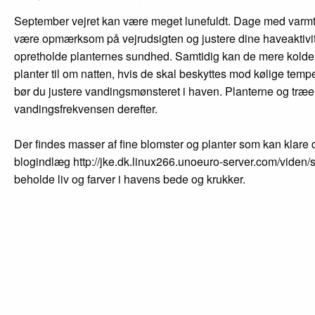
September vejret kan være meget lunefuldt. Dage med varmt so
være opmærksom på vejrudsigten og justere dine haveaktivitet
opretholde planternes sundhed. Samtidig kan de mere kolde næ
planter til om natten, hvis de skal beskyttes mod kølige tempera
bør du justere vandingsmønsteret i haven. Planterne og træe
vandingsfrekvensen derefter.
Der findes masser af fine blomster og planter som kan klare 
blogindlæg http://jke.dk.linux266.unoeuro-server.com/viden/
beholde liv og farver i havens bede og krukker.