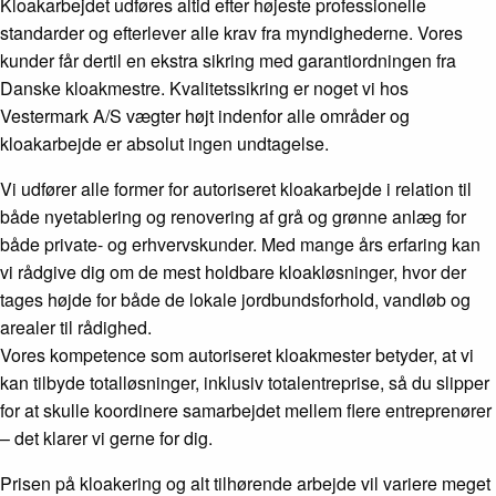
Kloakarbejdet udføres altid efter højeste professionelle
standarder og efterlever alle krav fra myndighederne. Vores
kunder får dertil en ekstra sikring med garantiordningen fra
Danske kloakmestre. Kvalitetssikring er noget vi hos
Vestermark A/S vægter højt indenfor alle områder og
kloakarbejde er absolut ingen undtagelse.
Vi udfører alle former for autoriseret kloakarbejde i relation til
både nyetablering og renovering af grå og grønne anlæg for
både private- og erhvervskunder. Med mange års erfaring kan
vi rådgive dig om de mest holdbare kloakløsninger, hvor der
tages højde for både de lokale jordbundsforhold, vandløb og
arealer til rådighed.
Vores kompetence som autoriseret kloakmester betyder, at vi
kan tilbyde totalløsninger, inklusiv totalentreprise, så du slipper
for at skulle koordinere samarbejdet mellem flere entreprenører
– det klarer vi gerne for dig.
Prisen på kloakering og alt tilhørende arbejde vil variere meget