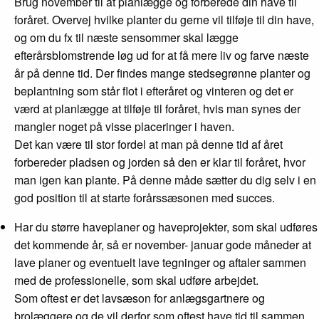
Brug november til at planlægge og forberede din have til
foråret. Overvej hvilke planter du gerne vil tilføje til din have,
og om du fx til næste sensommer skal lægge
efterårsblomstrende løg ud for at få mere liv og farve næste
år på denne tid. Der findes mange stedsegrønne planter og
beplantning som står flot i efteråret og vinteren og det er
værd at planlægge at tilføje til foråret, hvis man synes der
mangler noget på visse placeringer i haven.
Det kan være til stor fordel at man på denne tid af året
forbereder pladsen og jorden så den er klar til foråret, hvor
man igen kan plante. På denne måde sætter du dig selv i en
god position til at starte forårssæsonen med succes.
Har du større haveplaner og haveprojekter, som skal udføres
det kommende år, så er november- januar gode måneder at
lave planer og eventuelt lave tegninger og aftaler sammen
med de professionelle, som skal udføre arbejdet.
Som oftest er det lavsæson for anlægsgartnere og
brolæggere og de vil derfor som oftest have tid til sammen