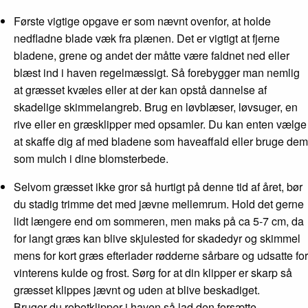
Første vigtige opgave er som nævnt ovenfor, at holde
nedfladne blade væk fra plænen. Det er vigtigt at fjerne
bladene, grene og andet der måtte være faldnet ned eller
blæst ind i haven regelmæssigt. Så forebygger man nemlig
at græsset kvæles eller at der kan opstå dannelse af
skadelige skimmelangreb. Brug en løvblæser, løvsuger, en
rive eller en græsklipper med opsamler. Du kan enten vælge
at skaffe dig af med bladene som haveaffald eller bruge dem
som mulch i dine blomsterbede.
Selvom græsset ikke gror så hurtigt på denne tid af året, bør
du stadig trimme det med jævne mellemrum. Hold det gerne
lidt længere end om sommeren, men maks på ca 5-7 cm, da
for langt græs kan blive skjulested for skadedyr og skimmel
mens for kort græs efterlader rødderne sårbare og udsatte for
vinterens kulde og frost. Sørg for at din klipper er skarp så
græsset klippes jævnt og uden at blive beskadiget.
Bruger du robotklipper i haven så lad den forsætte