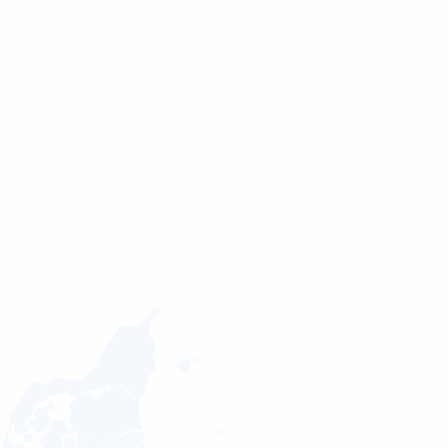
 tilknyttet projektet
ig godt flow. Vi har
ler ift. ideer og vi