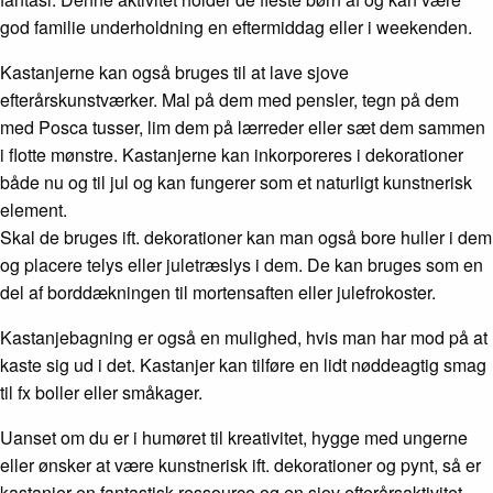
god familie underholdning en eftermiddag eller i weekenden.
Kastanjerne kan også bruges til at lave sjove
efterårskunstværker. Mal på dem med pensler, tegn på dem
med Posca tusser, lim dem på lærreder eller sæt dem sammen
i flotte mønstre. Kastanjerne kan inkorporeres i dekorationer
både nu og til jul og kan fungerer som et naturligt kunstnerisk
element.
Skal de bruges ift. dekorationer kan man også bore huller i dem
og placere telys eller juletræslys i dem. De kan bruges som en
del af borddækningen til mortensaften eller julefrokoster.
Kastanjebagning er også en mulighed, hvis man har mod på at
kaste sig ud i det. Kastanjer kan tilføre en lidt nøddeagtig smag
til fx boller eller småkager.
Uanset om du er i humøret til kreativitet, hygge med ungerne
eller ønsker at være kunstnerisk ift. dekorationer og pynt, så er
kastanjer en fantastisk ressource og en sjov efterårsaktivitet.