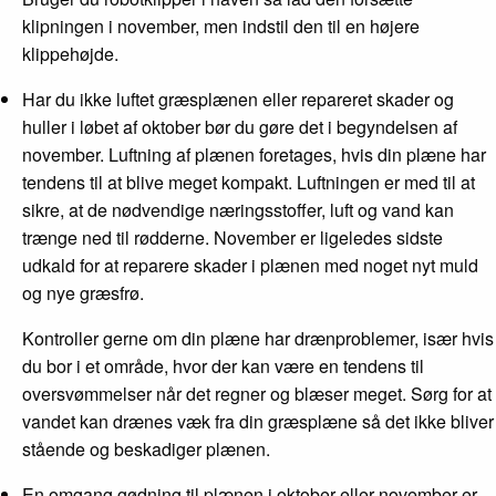
klipningen i november, men indstil den til en højere
klippehøjde.
Har du ikke luftet græsplænen eller repareret skader og
huller i løbet af oktober bør du gøre det i begyndelsen af
november. Luftning af plænen foretages, hvis din plæne har
tendens til at blive meget kompakt. Luftningen er med til at
sikre, at de nødvendige næringsstoffer, luft og vand kan
trænge ned til rødderne. November er ligeledes sidste
udkald for at reparere skader i plænen med noget nyt muld
og nye græsfrø.
Kontroller gerne om din plæne har drænproblemer, især hvis
du bor i et område, hvor der kan være en tendens til
oversvømmelser når det regner og blæser meget. Sørg for at
vandet kan drænes væk fra din græsplæne så det ikke bliver
stående og beskadiger plænen.
En omgang gødning til plænen i oktober eller november er