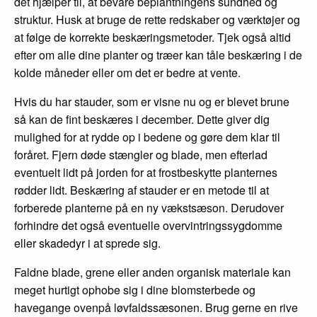
det hjælper til, at bevare beplantningens sundhed og
struktur. Husk at bruge de rette redskaber og værktøjer og
at følge de korrekte beskæringsmetoder. Tjek også altid
efter om alle dine planter og træer kan tåle beskæring i de
kolde måneder eller om det er bedre at vente.
Hvis du har stauder, som er visne nu og er blevet brune
så kan de fint beskæres i december. Dette giver dig
mulighed for at rydde op i bedene og gøre dem klar til
foråret. Fjern døde stængler og blade, men efterlad
eventuelt lidt på jorden for at frostbeskytte planternes
rødder lidt. Beskæring af stauder er en metode til at
forberede planterne på en ny vækstsæson. Derudover
forhindre det også eventuelle overvintringssygdomme
eller skadedyr i at sprede sig.
Faldne blade, grene eller anden organisk materiale kan
meget hurtigt ophobe sig i dine blomsterbede og
havegange ovenpå løvfaldssæsonen. Brug gerne en rive