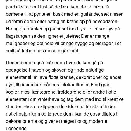
(sæt ekstra godt fast så de ikke kan blæse ned), få
børnene til at pynte en busk med en guilande, sæt nisser
ud foran døren eller hæng en krans op på hoveddøren.
Hæng granranker op på huset med lys i eller sæt lys på
flagstangen så den ligner et juletræ; Der er mange
muligheder og det hele vil bringe hygge og bidrage til et
smil på læben hos de som går forbi.
December er også måneden hvor du kan gå på
opdagelse i haven og skoven og finde naturlige
elementer til, at lave flotte kranse, dekorationer og andet
pynt til december måneds juletraditioner. Find gran,
kogler, mos, lærkegrene, troldegrene eller andre flotte
elementer i din vinterhave og tag dem med ind til kreative
stunder. Hvis du klippede de sidste hortensia af inden
nattefrosten kom og tørrede dem, kan de også tilføjes til
dekorationerne og giver et meget flot og moderne
udseende.