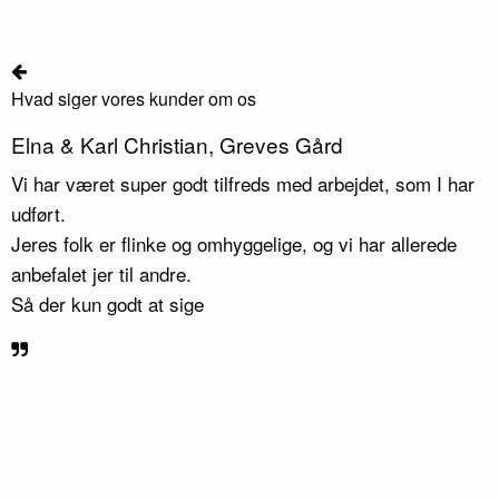
Hvad siger vores kunder om os
H
Elna & Karl Christian, Greves Gård
J
Vi har været super godt tilfreds med arbejdet, som I har
V
udført.
v
n
Jeres folk er flinke og omhyggelige, og vi har allerede
V
anbefalet jer til andre.
V
Så der kun godt at sige
g
e