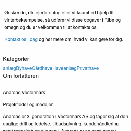
Ønsker du, din ejerforening eller virksomhed hjælp til
vinterbekæmpelse, så udfører vi disse opgaver i Ribe og
omegn og du er velkommen til at kontakte os.
Kontakt os i dag
og hør mere om, hvad vi kan gøre for dig.
Kategorier
anlæg
Byhave
Gårdhave
Haveanlæg
Privathave
Om forfatteren
Andreas Vestermark
Projektleder og medejer
Andreas er 3. generation i Vestermark AS og tager sig af den
daglige drift og ledelse, tilbudsgivning, kundehåndtering
samt regnskab og økonomi. Andreas er en passioneret