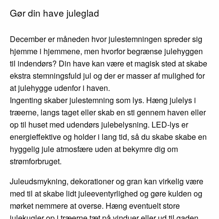
Gør din have juleglad
December er måneden hvor julestemningen spreder sig
hjemme i hjemmene, men hvorfor begrænse julehyggen
til indendørs? Din have kan være et magisk sted at skabe
ekstra stemningsfuld jul og der er masser af mulighed for
at julehygge udenfor i haven.
Ingenting skaber julestemning som lys. Hæng julelys i
træerne, langs taget eller skab en sti gennem haven eller
op til huset med udendørs julebelysning. LED-lys er
energieffektive og holder i lang tid, så du skabe skabe en
hyggelig jule atmosfære uden at bekymre dig om
strømforbruget.
Juleudsmykning, dekorationer og gran kan virkelig være
med til at skabe lidt juleeventyrlighed og gøre kulden og
mørket nemmere at overse. Hæng eventuelt store
julekugler op i træerne tæt på vinduer eller ud til gaden