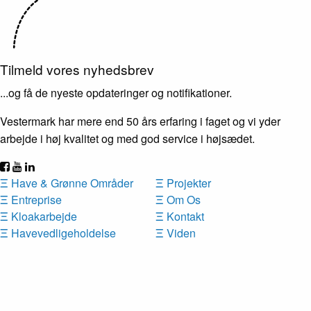
Tilmeld vores nyhedsbrev
...og få de nyeste opdateringer og notifikationer.
Vestermark har mere end 50 års erfaring i faget og vi yder
arbejde i høj kvalitet og med god service i højsædet.
Ξ
Have & Grønne Områder
Ξ
Projekter
Ξ
Entreprise
Ξ
Om Os
Ξ
Kloakarbejde
Ξ
Kontakt
Ξ
Havevedligeholdelse
Ξ
Viden