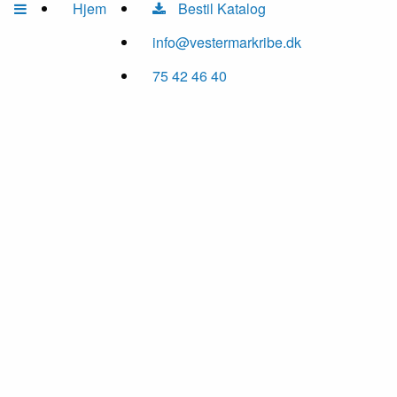
Hjem
Bestil Katalog
info@vestermarkribe.dk
75 42 46 40
01
/ 16
02
/ 16