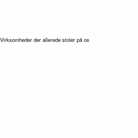
Type
Haveanlæg
Virksomheder der allerede stoler på os
Lokation
Esbjerg