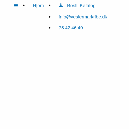
Hjem
Bestil Katalog
info@vestermarkribe.dk
75 42 46 40
01
/ 8
02
/ 8