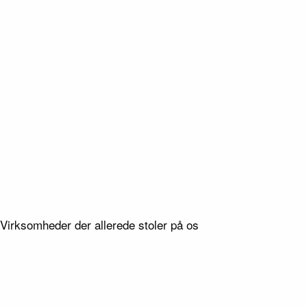
/ 8
08
/ 8
Type
Haveanlæg
Virksomheder der allerede stoler på os
Lokation
Tjæreborg