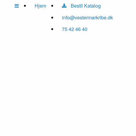
Hjem
Bestil Katalog
info@vestermarkribe.dk
75 42 46 40
01
/ 8
02
/ 8