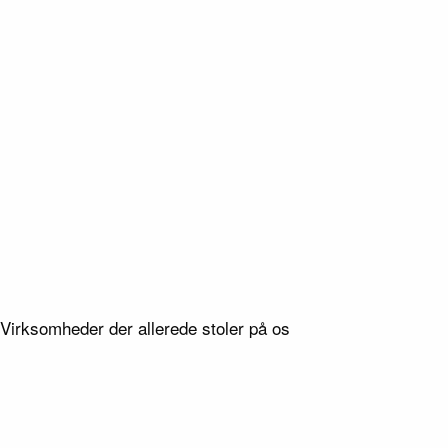
/ 8
08
/ 8
Type
Haveanlæg
Virksomheder der allerede stoler på os
Lokation
Vojens