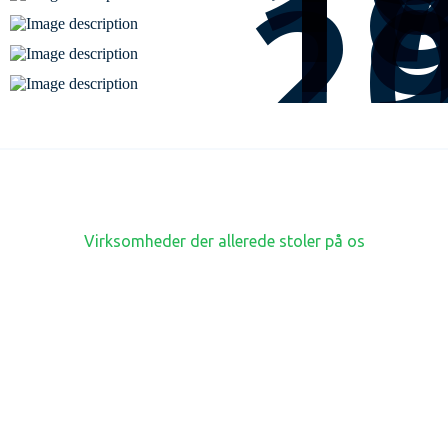
1
1
2
Virksomheder der allerede stoler på os