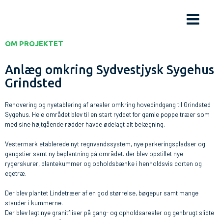
OM PROJEKTET
Anlæg omkring Sydvestjysk Sygehus
Grindsted
Renovering og nyetablering af arealer omkring hovedindgang til Grindsted
Sygehus. Hele området blev til en start ryddet for gamle poppeltræer som
med sine højtgående rødder havde ødelagt alt belægning.
Vestermark etablerede nyt regnvandssystem, nye parkeringspladser og
gangstier samt ny beplantning på området. der blev opstillet nye
rygerskurer, plantekummer og opholdsbænke i henholdsvis corten og
egetræ.
Der blev plantet Lindetræer af en god størrelse, bøgepur samt mange
stauder i kummerne.
Der blev lagt nye granitfliser på gang- og opholdsarealer og genbrugt slidte