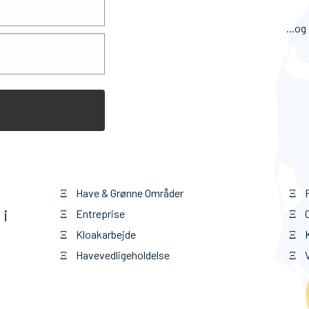
...og
Have & Grønne Områder
P
Ξ
Ξ
 i
Entreprise
Ξ
Ξ
Kloakarbejde
K
Ξ
Ξ
Havevedligeholdelse
V
Ξ
Ξ