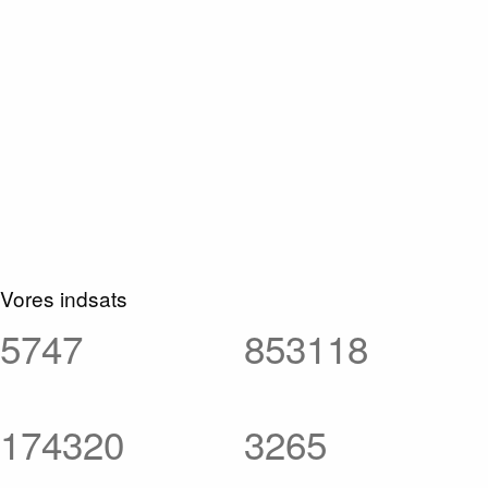
Vores indsats
5.747
853.118
174.320
3.265