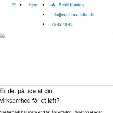
Hjem
Bestil Katalog
info@vestermarkribe.dk
75 42 46 40
Er det på tide at din
virksomhed får et løft?
Vestermark har mere end 50 års erfaring i faget og vi yder