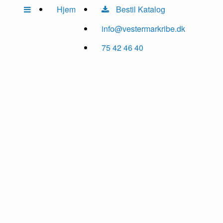
Hjem
Bestil Katalog
info@vestermarkribe.dk
75 42 46 40